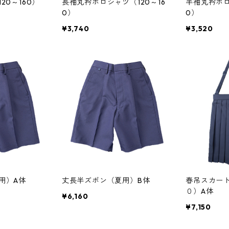
20～160）
長袖丸衿ポロシャツ（120～16
半袖丸衿ポロ
0）
0）
¥3,740
¥3,520
用）A体
丈長半ズボン（夏用）B体
春吊スカー
０）A体
¥6,160
¥7,150