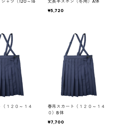
シャツ（120～16
丈長半ズボン（冬用）A体
¥5,720
ト（１２０～１４
春吊スカート（１２０～１４
０）B体
¥7,700