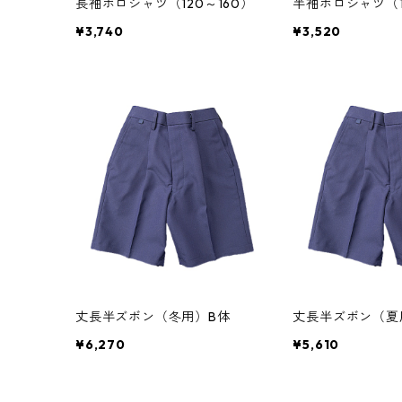
長袖ポロシャツ（120～160）
半袖ポロシャツ（1
¥3,740
¥3,520
丈長半ズボン（冬用）B体
丈長半ズボン（夏
¥6,270
¥5,610