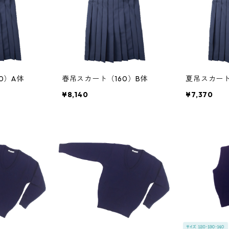
0）A体
春吊スカート（160）B体
夏吊スカート
¥8,140
¥7,370